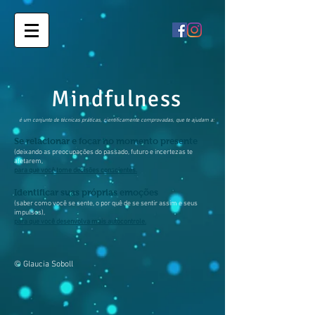
Mindfulness
é um conjunto de técnicas práticas, cientificamente comprovadas, que te ajudam a:
Se relacionar e focar no momento presente
(deixando as preocupações do passado, futuro e incertezas te
afetarem,
para que você tome decisões conscientes.
Identificar suas próprias emoções
(saber como você se sente, o por quê de se sentir assim e seus
impulsos),
para que você desenvolva mais autocontrole.
© Glaucia Soboll